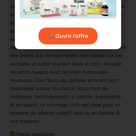
cœur, ajoutant une touche encore plus adorable à
sa silhouette. Ce dessin, exclusivement en noir et
blanc, est conçu spécialement pour être colorié
facilement tout en stimulant la créativité des
Ouvrir l’offre
enfants. La scène se déroule dans une savane
stylisée, avec de douces collines en arrière-plan et
des arbres aux formes rondes très kawaii. Le ciel
accueille un soleil souriant dans un coin, entouré
de petits nuages avec de jolies frimousses
heureuses. Des fleurs aux pétales arrondis sont
dispersées autour du chacal, apportant de
nombreux petits éléments à colorier. Imprimable
et attrayant, ce coloriage chibi est idéal pour un
moment de détente créatif, seul ou en famille. À
vos crayons !
Petite anecdote :