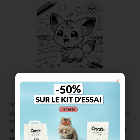
×
Imprimer ce coloriage
Voici un coloriage kawaii irrésistible mettant en
scène un petit chacal chibi tout mignon ! Avec son
corps rond et ses traits doux, ce chacal aux
grandes oreilles affiche un large sourire joyeux. Il
porte un collier orné d’un charm en forme de