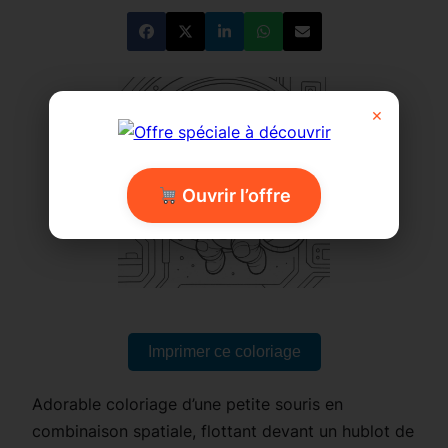
×
Ouvrir l’offre
Imprimer ce coloriage
Adorable coloriage d’une petite souris en
combinaison spatiale, flottant devant un hublot de