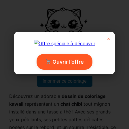
×
Ouvrir l’offre
Imprimer ce coloriage
Découvrez un adorable
dessin de coloriage
kawaii
représentant un
chat chibi
tout mignon
installé dans une tasse à thé ! Avec ses grands
yeux pétillants, ses petites pattes délicates
posées sur le rebord, et un sourire irrésistible, ce