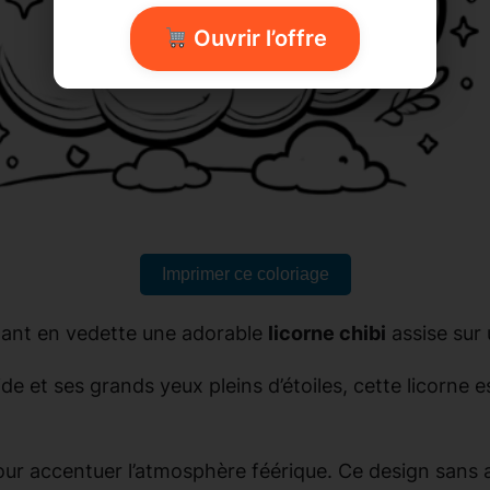
Ouvrir l’offre
Imprimer ce coloriage
ant en vedette une adorable
licorne chibi
assise sur
luide et ses grands yeux pleins d’étoiles, cette licorne
our accentuer l’atmosphère féérique. Ce design sans a