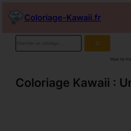
Aller
au
Coloriage-Kawaii.fr
contenu
Rechercher
Vous ne tr
Coloriage Kawaii : 