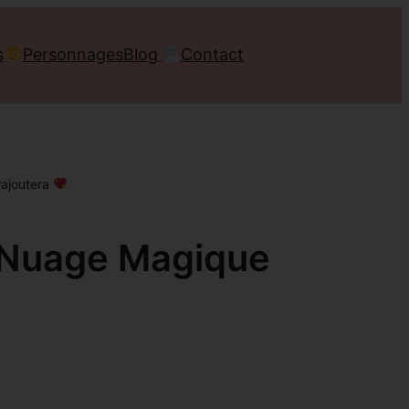
s
Personnages
Blog
Contact
rajoutera
n Nuage Magique