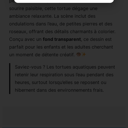
pétillants, sa carapace joliment dessinée et son
sourire paisible, cette tortue dégage une
ambiance relaxante. La scène inclut des
ondulations dans l’eau, de petites pierres et des
roseaux, offrant des détails charmants à colorier.
Conçu avec un
fond transparent
, ce dessin est
parfait pour les enfants et les adultes cherchant
un moment de détente créatif.
Saviez-vous ? Les tortues aquatiques peuvent
retenir leur respiration sous l’eau pendant des
heures, surtout lorsqu’elles se reposent ou
hibernent dans des environnements frais.