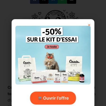
×
Imprimer ce coloriage
Coloriage kawaii
mettant en scène une
adorable
tortue chibi
tenant une petite fleur et assise près
Ouvrir l’offre
d’un ruisseau
. Avec ses grands yeux