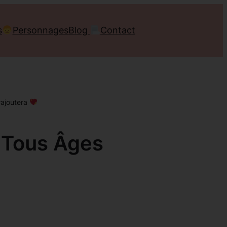
s
Personnages
Blog
Contact
rajoutera
r Tous Âges