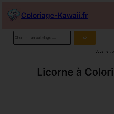
Aller
au
Coloriage-Kawaii.fr
contenu
Rechercher
Vous ne tr
Licorne à Color