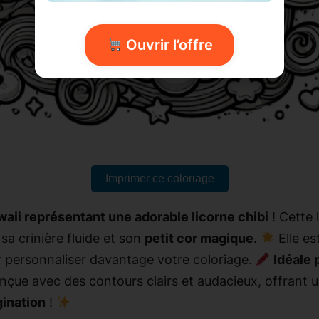
Ouvrir l’offre
Imprimer ce coloriage
aii représentant une adorable licorne chibi
! Cette 
 sa crinière fluide et son
petit cor magique
.
Elle es
r personnaliser davantage votre coloriage.
Idéale 
conçue avec des contours clairs et audacieux, offrant
gination
!