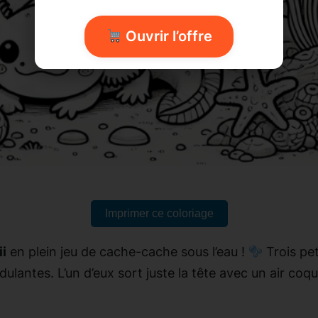
Ouvrir l’offre
Imprimer ce coloriage
ii
en plein jeu de cache-cache sous l’eau !
Trois pet
lantes. L’un d’eux sort juste la tête avec un air coq