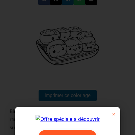
Imprimer ce coloriage
Bienvenue dans un univers où la gastronomie
×
rencontre la mignonnerie ! Voici un plateau de
sushis tout droit sorti d’un rêve kawaii, chaque