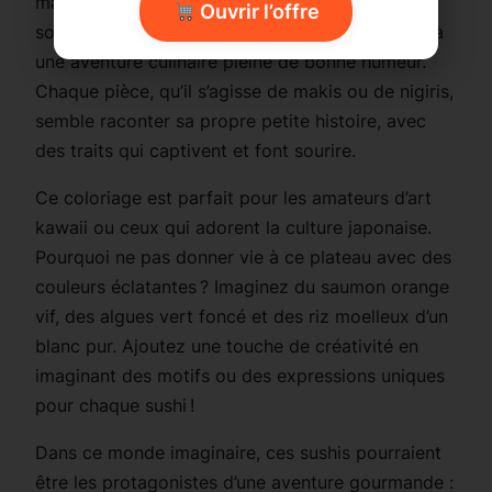
maki et sushi affichant un adorable visage
Ouvrir l’offre
souriant. Ce dessin chibi respire la joie et invite à
une aventure culinaire pleine de bonne humeur.
Chaque pièce, qu’il s’agisse de makis ou de nigiris,
semble raconter sa propre petite histoire, avec
des traits qui captivent et font sourire.
Ce coloriage est parfait pour les amateurs d’art
kawaii ou ceux qui adorent la culture japonaise.
Pourquoi ne pas donner vie à ce plateau avec des
couleurs éclatantes ? Imaginez du saumon orange
vif, des algues vert foncé et des riz moelleux d’un
blanc pur. Ajoutez une touche de créativité en
imaginant des motifs ou des expressions uniques
pour chaque sushi !
Dans ce monde imaginaire, ces sushis pourraient
être les protagonistes d’une aventure gourmande :