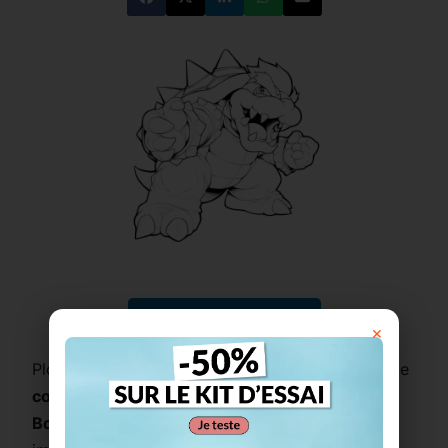
Imprimer ce coloriage
×
Plongez dans l’univers des
jeux Nintendo
avec ce
coloriage kawaii
représentant le redoutable
Bowser
, roi des Koopas. Avec son apparence