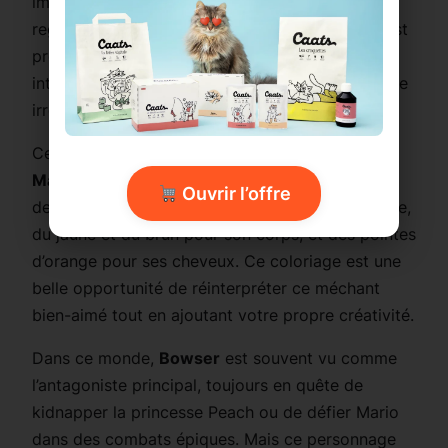
imposante, ses épines caractéristiques et son
regard féroce, ce
personnage emblématique
est
prêt à imposer sa puissance. Malgré son allure
intimidante, ce
Bowser chibi
conserve un charme
irrésistible dans ce style mignon et détaillé.
Ce
dessin kawaii
est parfait pour les fans de
Mario
et de ses aventures légendaires. Imaginez
Ouvrir l’offre
des couleurs vibrantes : du vert pour sa carapace,
du jaune et du brun pour son corps, et des pointes
d’orange pour ses cheveux. Ce coloriage est une
belle opportunité de réinterpréter ce méchant
bien-aimé tout en ajoutant votre propre créativité.
Dans ce monde,
Bowser
est souvent vu comme
l’antagoniste principal, toujours en quête de
kidnapper la princesse Peach ou de défier Mario
dans des combats épiques. Mais ce personnage