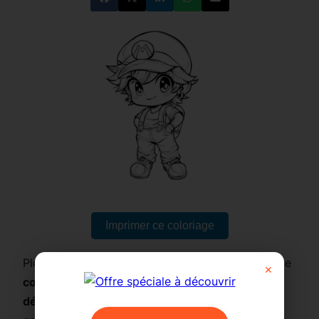
Imprimer ce coloriage
Plongez dans l’univers des
jeux Nintendo
avec ce
×
coloriage kawaii
représentant un
jeune garçon
déguisé en Mario
. Avec sa casquette