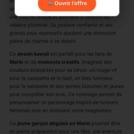
emblématique ornée du
M
, sa salopette et son
Ouvrir l’offre
sourire malicieux, ce
personnage chibi
apporte
une touche unique et adorable à l’univers du
célèbre plombier. Sa posture confiante et ses
grands yeux expressifs ajoutent une dimension
pleine de charme à ce dessin.
Ce
dessin kawaii
est parfait pour les fans de
Mario
et de
moments créatifs
. Imaginez des
couleurs éclatantes pour sa tenue : un rouge vif
pour la casquette et le haut, un bleu lumineux
pour la salopette et des teintes blanches et jaunes
pour compléter son look. Ce coloriage permet de
personnaliser un personnage inspiré de l’univers
Nintendo tout en stimulant votre imagination.
Ce
jeune garçon déguisé en Mario
pourrait être
en pleine préparation pour une fête, une aventure