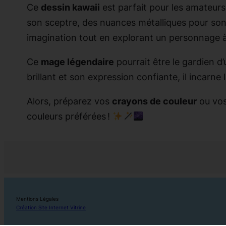
Ce
dessin kawaii
est parfait pour les amateur
son sceptre, des nuances métalliques pour son a
imagination tout en explorant un personnage à
Ce
mage légendaire
pourrait être le gardien 
brillant et son expression confiante, il incarn
Alors, préparez vos
crayons de couleur
ou vo
couleurs préférées !
Mentions Légales
Création Site Internet Vitrine