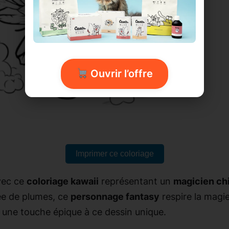
Ouvrir l’offre
Imprimer ce coloriage
ec ce
coloriage kawaii
représentant un
magicien chi
ée de plumes, ce
personnage fantasy
respire la magie
t une touche épique à ce dessin unique.