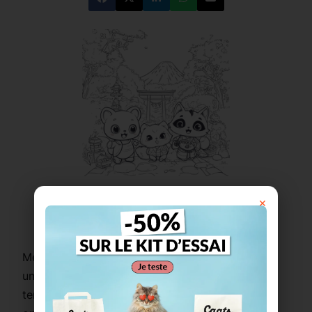
×
Imprimer ce coloriage
Merveilleux
coloriage kawaii
mettant en scène
une famille d’
animaux adorables
, habillée en
tenue traditionnelle, dans un
paysage japonais