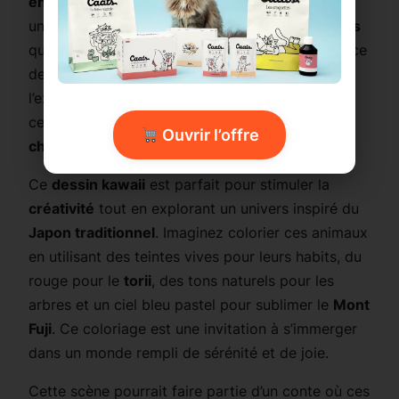
enchanteur
. En arrière-plan, on peut apercevoir
un majestueux
Mont Fuji
, un
torii
et des
pagodes
qui ajoutent une touche culturelle et magique à ce
dessin. Les détails soigneusement dessinés et
l’expression mignonne des personnages rendent
cette illustration idéale pour les amateurs d’art
Ouvrir l’offre
chibi
.
Ce
dessin kawaii
est parfait pour stimuler la
créativité
tout en explorant un univers inspiré du
Japon traditionnel
. Imaginez colorier ces animaux
en utilisant des teintes vives pour leurs habits, du
rouge pour le
torii
, des tons naturels pour les
arbres et un ciel bleu pastel pour sublimer le
Mont
Fuji
. Ce coloriage est une invitation à s’immerger
dans un monde rempli de sérénité et de joie.
Cette scène pourrait faire partie d’un conte où ces