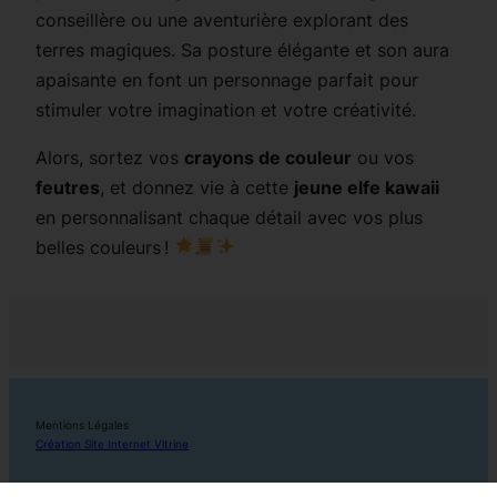
conseillère ou une aventurière explorant des
terres magiques. Sa posture élégante et son aura
apaisante en font un personnage parfait pour
stimuler votre imagination et votre créativité.
Alors, sortez vos
crayons de couleur
ou vos
feutres
, et donnez vie à cette
jeune elfe kawaii
en personnalisant chaque détail avec vos plus
belles couleurs !
Mentions Légales
Création Site Internet Vitrine