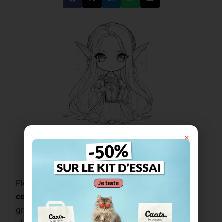
×
Imprimer ce coloriage
Plongez dans un univers
enchanteur
avec ce
coloriage kawaii
représentant une
elfe chibi
gracieuse et mystérieuse. Avec ses longues