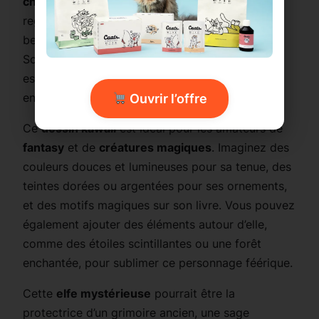
cheveux ondulés
, ses oreilles pointues et son
regard captivant, cette
jeune elfe
incarne la
beauté et la magie des royaumes fantastiques.
Son livre ancien entre ses mains suggère qu’elle
est une gardienne de secrets ou une magicienne
en quête de savoir.
Ouvrir l’offre
Ce
dessin kawaii
est idéal pour les amateurs de
fantasy
et de
créatures magiques
. Imaginez des
couleurs douces et lumineuses pour sa tenue, des
teintes dorées ou argentées pour ses ornements,
et des motifs magiques sur son livre. Vous pouvez
également ajouter des éléments autour d’elle,
comme des étoiles scintillantes ou une forêt
enchantée, pour sublimer ce personnage féérique.
Cette
elfe mystérieuse
pourrait être la
protectrice d’un grimoire ancien, une sage