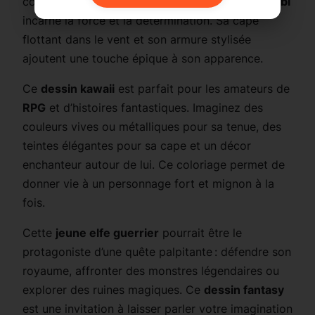
confiant et sa tenue d’aventurier, ce
guerrier chibi
incarne la force et la détermination. Sa cape
flottant dans le vent et son armure stylisée
ajoutent une touche épique à son apparence.
Ce
dessin kawaii
est parfait pour les amateurs de
RPG
et d’histoires fantastiques. Imaginez des
couleurs vives ou métalliques pour sa tenue, des
teintes élégantes pour sa cape et un décor
enchanteur autour de lui. Ce coloriage permet de
donner vie à un personnage fort et mignon à la
fois.
Cette
jeune elfe guerrier
pourrait être le
protagoniste d’une quête palpitante : défendre son
royaume, affronter des monstres légendaires ou
explorer des ruines magiques. Ce
dessin fantasy
est une invitation à laisser parler votre imagination