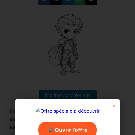
Imprimer ce coloriage
×
Entrez dans l’univers
fantasy kawaii
avec ce
coloriage chibi
représentant un
jeune elfe
héroïque
. Avec ses oreilles pointues, son regard
Ouvrir l’offre