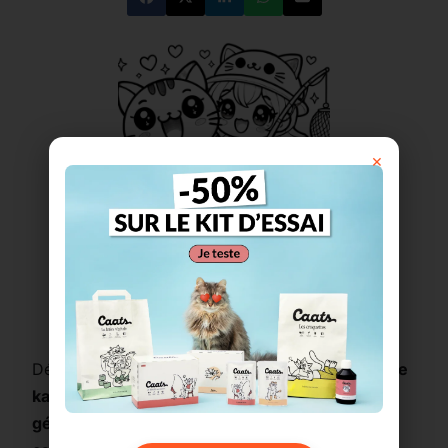
×
Imprimer ce coloriage
Découvre ce
coloriage d’une adorable pêcheuse
kawaii sur son bateau rigolo avec un poisson
géant
! Cette chibi rigolote porte une