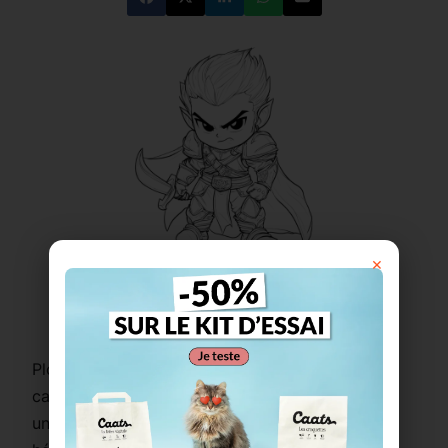
×
Imprimer ce coloriage
Plongez dans un univers
fantasy
sombre et
captivant avec ce
coloriage kawaii
représentant
un
jeune elfe guerrier chibi
. Avec ses cheveux