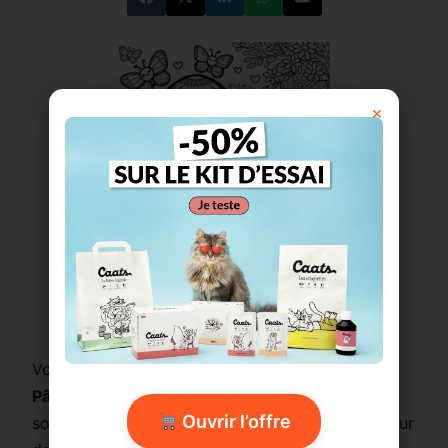
×
Imprimer ce coloriage
Voici un adorable coloriage Kawaii d’un
œuf de
Pâques géant
décoré de motifs floraux,
Ouvrir l’offre
soigneusement caché dans un
jardin fleuri
. Autour