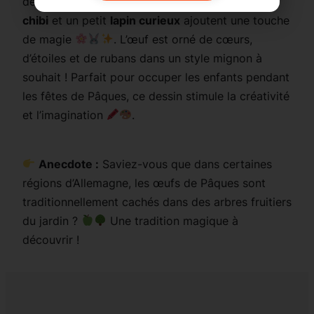
de lui, de jolies
fleurs souriantes
, des
papillons
chibi
et un petit
lapin curieux
ajoutent une touche
de magie
. L’œuf est orné de cœurs,
d’étoiles et de rubans dans un style mignon à
souhait ! Parfait pour occuper les enfants pendant
les fêtes de Pâques, ce dessin stimule la créativité
et l’imagination
.
Anecdote :
Saviez-vous que dans certaines
régions d’Allemagne, les œufs de Pâques sont
traditionnellement cachés dans des arbres fruitiers
du jardin ?
Une tradition magique à
découvrir !